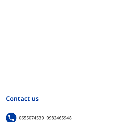
Contact us
0655074539
0982465948
https://www.facebook.com/Onebinarmarketing