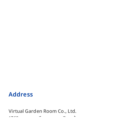
Address
Virtual Garden Room Co., Ltd.
1768 ถนนเพชรบุรี แขวงบางกะปิ เขตห้วยขวาง กรุงเทพมหานคร
10310