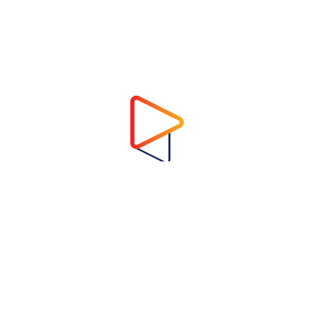
Address
Virtual Garden Room Co., Ltd.
1768 ถนนเพชรบุรี แขวงบางกะปิ เขตห้วยขวาง
กรุงเทพมหานคร 10310