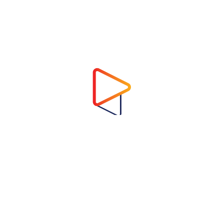
Address
Virtual Garden Room Co., Ltd.
1768 ถนนเพชรบุรี แขวงบางกะปิ เขตห้วยขวาง
กรุงเทพมหานคร 10310