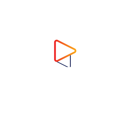
Address
Virtual Garden Room Co., Ltd.
1768 ถนนเพชรบุรี แขวงบางกะปิ เขตห้วยขวาง
กรุงเทพมหานคร 10310