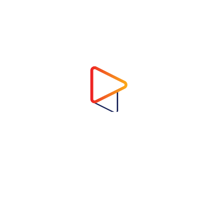
Address
Virtual Garden Room Co., Ltd.
1768 ถนนเพชรบุรี แขวงบางกะปิ เขตห้วยขวาง
กรุงเทพมหานคร 10310