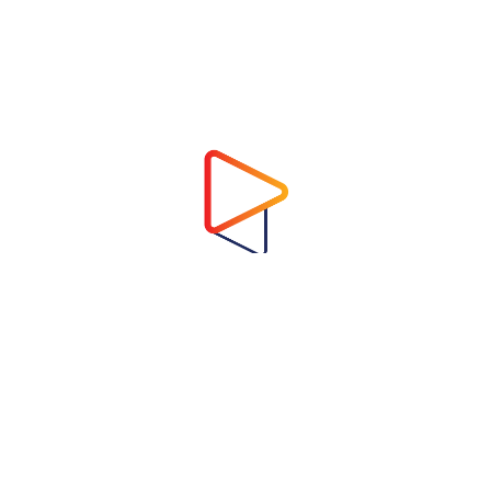
Address
Virtual Garden Room Co., Ltd.
1768 ถนนเพชรบุรี แขวงบางกะปิ เขตห้วยขวาง
กรุงเทพมหานคร 10310