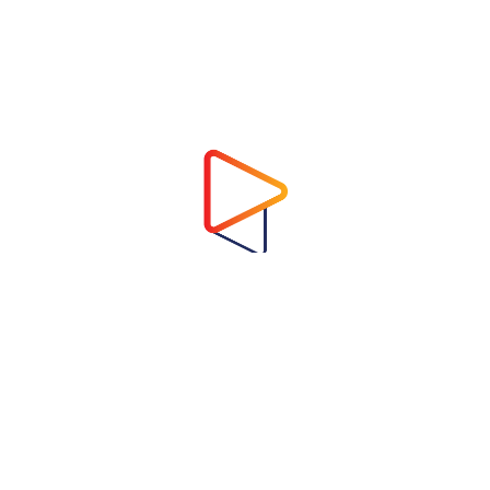
Address
Virtual Garden Room Co., Ltd.
1768 ถนนเพชรบุรี แขวงบางกะปิ เขตห้วยขวาง
กรุงเทพมหานคร 10310