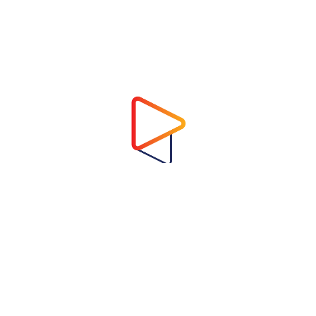
Address
Virtual Garden Room Co., Ltd.
1768 ถนนเพชรบุรี แขวงบางกะปิ เขตห้วยขวาง
กรุงเทพมหานคร 10310