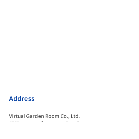
Address
Virtual Garden Room Co., Ltd.
1768 ถนนเพชรบุรี แขวงบางกะปิ เขตห้วยขวาง กรุงเทพมหานคร
10310