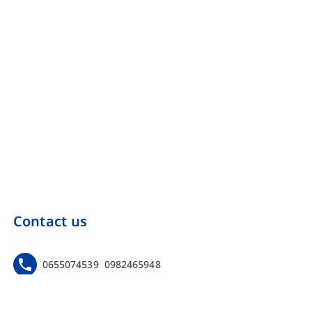
Contact us
0655074539
0982465948
https://www.facebook.com/Onebinarmarketing