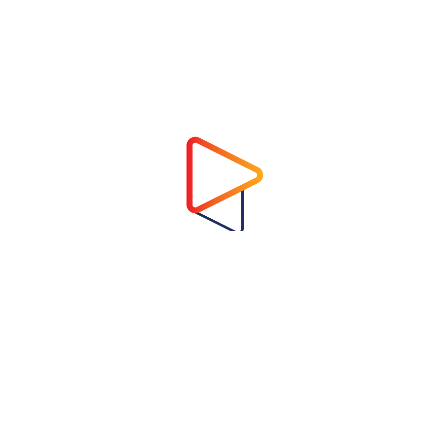
Address
Virtual Garden Room Co., Ltd.
1768 ถนนเพชรบุรี แขวงบางกะปิ เขตห้วยขวาง
กรุงเทพมหานคร 10310