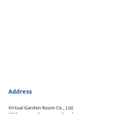
Address
Virtual Garden Room Co., Ltd.
1768 ถนนเพชรบุรี แขวงบางกะปิ เขตห้วยขวาง กรุงเทพมหานคร
10310