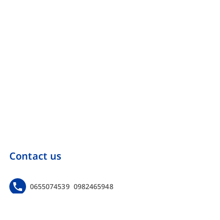
Contact us
0655074539
0982465948
https://www.facebook.com/Onebinarmarketing