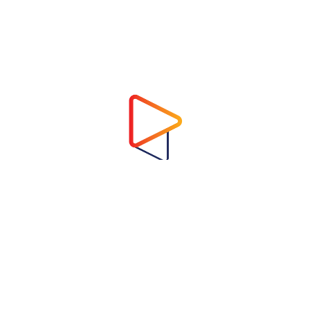
Address
Virtual Garden Room Co., Ltd.
1768 ถนนเพชรบุรี แขวงบางกะปิ เขตห้วยขวาง
กรุงเทพมหานคร 10310