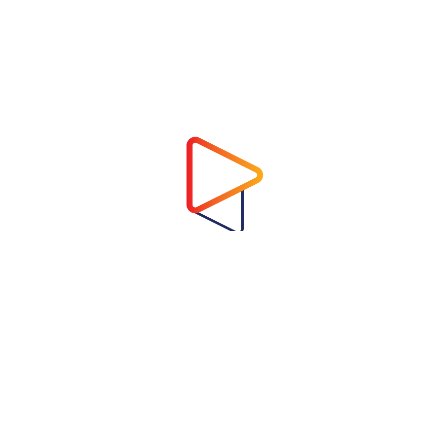
Address
Virtual Garden Room Co., Ltd.
1768 ถนนเพชรบุรี แขวงบางกะปิ เขตห้วยขวาง
กรุงเทพมหานคร 10310