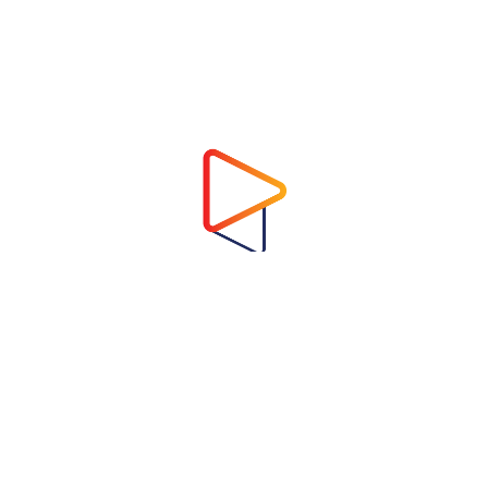
Address
Virtual Garden Room Co., Ltd.
1768 ถนนเพชรบุรี แขวงบางกะปิ เขตห้วยขวาง
กรุงเทพมหานคร 10310