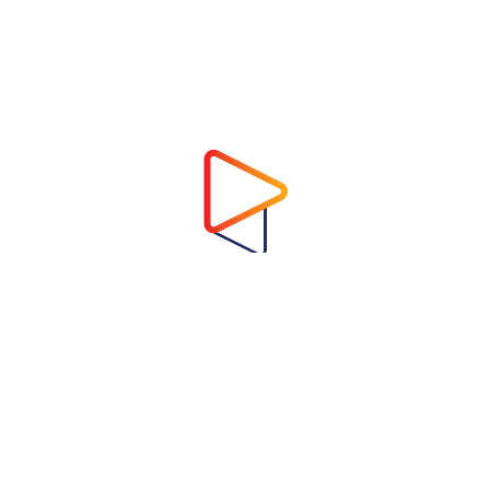
Address
Virtual Garden Room Co., Ltd.
1768 ถนนเพชรบุรี แขวงบางกะปิ เขตห้วยขวาง
กรุงเทพมหานคร 10310