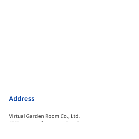
Address
Virtual Garden Room Co., Ltd.
1768 ถนนเพชรบุรี แขวงบางกะปิ เขตห้วยขวาง กรุงเทพมหานคร
10310