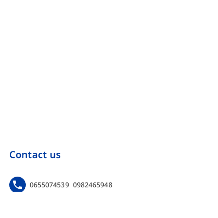
Contact us
0655074539
0982465948
https://www.facebook.com/Onebinarmarketing